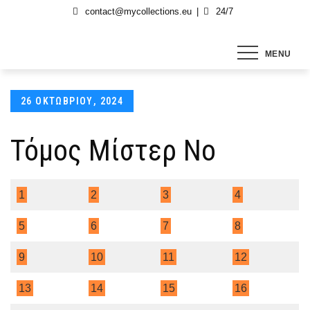
Skip
contact@mycollections.eu
24/7
to
content
MENU
Posted
26 ΟΚΤΩΒΡΊΟΥ, 2024
on
Τόμος Μίστερ Νο
1
2
3
4
5
6
7
8
9
10
11
12
13
14
15
16