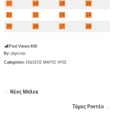
17
18
19
20
21
22
23
24
25
26
27
28
Post Views:
406
By:
jdgrcorp
ΕΚΔΌΣΕΙΣ ΜΙΚΡΌΣ ΉΡΩΣ
Categories:
Πλοήγηση
Νέος Μπλεκ
άρθρων
Τόμος Ροντέο