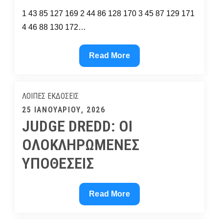
1 43 85 127 169 2 44 86 128 170 3 45 87 129 171
4 46 88 130 172…
Τα
Read More
Σαΐνια
ΛΟΙΠΈΣ ΕΚΔΌΣΕΙΣ
Posted
25 ΙΑΝΟΥΑΡΊΟΥ, 2026
JUDGE DREDD: ΟΙ
on
ΟΛΟΚΛΗΡΩΜΕΝΕΣ
ΥΠΟΘΕΣΕΙΣ
JUDGE
Read More
DREDD:
ΟΙ