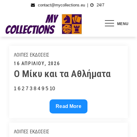
Skip
contact@mycollections.eu
24/7
to
content
MENU
ΛΟΙΠΈΣ ΕΚΔΌΣΕΙΣ
Posted
16 ΑΠΡΙΛΊΟΥ, 2026
Ο Μίκυ και τα Αθλήματα
on
1 6 2 7 3 8 4 9 5 10
Ο
Read More
Μίκυ
και
τα
ΛΟΙΠΈΣ ΕΚΔΌΣΕΙΣ