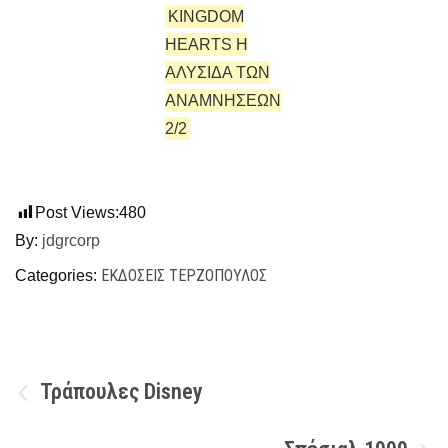
KINGDOM
HEARTS Η
ΑΛΥΣΙΔΑ ΤΩΝ
ΑΝΑΜΝΗΣΕΩΝ
2/2
Post Views:
480
By:
jdgrcorp
ΕΚΔΌΣΕΙΣ ΤΕΡΖΌΠΟΥΛΟΣ
Categories:
Πλοήγηση
Τράπουλες Disney
άρθρων