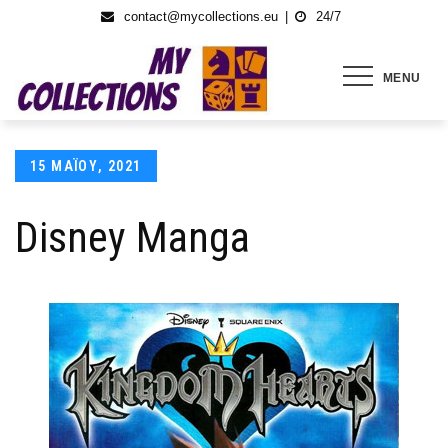
Skip
contact@mycollections.eu
24/7
to
content
MENU
Posted
15 ΜΑΪ́ΟΥ, 2021
on
Disney Manga