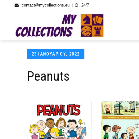
Skip
contact@mycollections.eu
24/7
to
content
Posted
23 ΙΑΝΟΥΑΡΊΟΥ, 2022
on
Peanuts